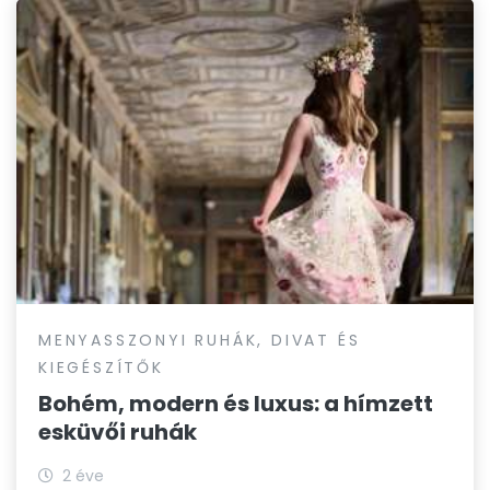
MENYASSZONYI RUHÁK, DIVAT ÉS
KIEGÉSZÍTŐK
Bohém, modern és luxus: a hímzett
esküvői ruhák
2 éve