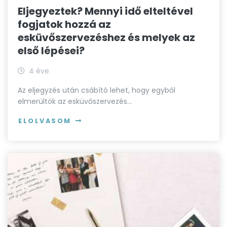
Eljegyeztek? Mennyi idő elteltével
fogjatok hozzá az
esküvőszervezéshez és melyek az
első lépései?
4 éve
Az eljegyzés után csábító lehet, hogy egyből
elmerültök az esküvőszervezés…
ELOLVASOM