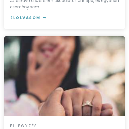
Az esküvő a szerelem csodálatos ünnepe, és egyetlen
esemény sem…
ELOLVASOM
ELJEGYZÉS