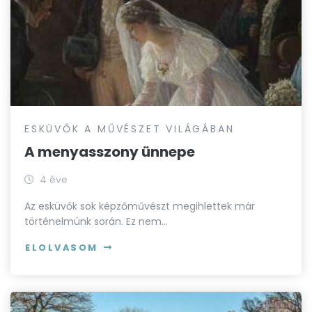
ESKÜVŐK A MŰVÉSZET VILÁGÁBAN
A menyasszony ünnepe
4 éve
Az esküvők sok képzőművészt megihlettek már
történelmünk során. Ez nem…
ELOLVASOM