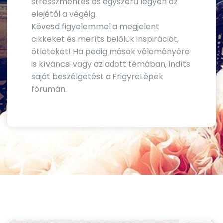
stresszmentes és egyszerű legyen az
elejétől a végéig.
Kövesd figyelemmel a megjelent
cikkeket és meríts belőlük inspirációt,
ötleteket! Ha pedig mások véleményére
is kíváncsi vagy az adott témában, indíts
saját beszélgetést a FrigyreLépek
fórumán.