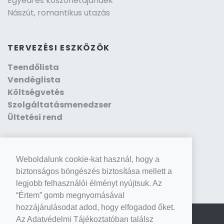
Egyedi és köszönetajándék
Nászút, romantikus utazás
TERVEZÉSI ESZKÖZÖK
Teendőlista
Vendéglista
Költségvetés
Szolgáltatásmenedzser
Ültetési rend
Weboldalunk cookie-kat használ, hogy a
biztonságos böngészés biztosítása mellett a
legjobb felhasználói élményt nyújtsuk. Az
“Értem” gomb megnyomásával
hozzájárulásodat adod, hogy elfogadod őket.
Az Adatvédelmi Tájékoztatóban találsz
© 2026 FrigyreLépek - Minden jog fenntarva