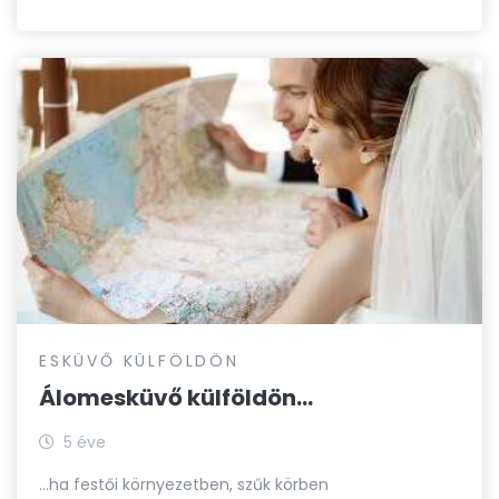
ESKÜVŐ KÜLFÖLDÖN
Álomesküvő külföldön...
5 éve
...ha festői környezetben, szűk körben