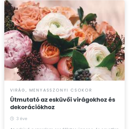
VIRÁG, MENYASSZONYI CSOKOR
Útmutató az esküvői virágokhoz és
dekorációkhoz
3 éve