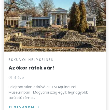
ESKÜVŐI HELYSZÍNEK
Az ókor rátok vár!
4 éve
Felejthetetlen esküvő a BTM Aquincumi
Múzeumban Magyarország egyik legnagyobb
területű római…
ELOLVASOM