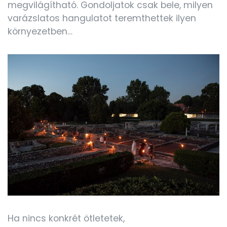
megvilágítható. Gondoljatok csak bele, milyen
varázslatos hangulatot teremthettek ilyen
környezetben…
Ha nincs konkrét ötletetek,