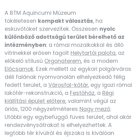
A BTM Aquincumi Múzeum
tökéletesen
kompakt választás
, ha
esküvőtöket szervezitek. Összesen
nyolc
különböző adottságú terület bérelhető az
intézményben
: a római mozaikokkal és álló
vitrinekkel erősen tagolt
Helytartói palota
, az
előkelő stílusú
Orgonaterem
, és a modern
Előcsarnok
. Ezek mellett az egykori polgárváros
déli falának nyomvonalán elhelyezkedő félig
fedett terület, a
Városfal-kőtár
, egy igazi római
lakótér-rekonstrukció, a
Festőház
, a
Régi
kiállítási épület előtere
, valamint végül az
óriás, 1200 négyzetméteres
Nagy mező
.
Utóbbi egy egybefüggő füves terület, ahol akár
rendezvénysátrakat is elhelyezhettek. A
legtöbb tér kívülről és éjszaka is kiválóan