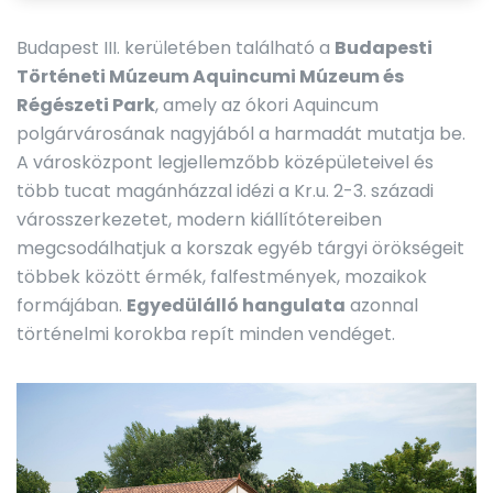
Budapest III. kerületében található a
Budapesti
Történeti Múzeum Aquincumi Múzeum és
Régészeti Park
, amely az ókori Aquincum
polgárvárosának nagyjából a harmadát mutatja be.
A városközpont legjellemzőbb középületeivel és
több tucat magánházzal idézi a Kr.u. 2-3. századi
városszerkezetet, modern kiállítótereiben
megcsodálhatjuk a korszak egyéb tárgyi örökségeit
többek között érmék, falfestmények, mozaikok
formájában.
Egyedülálló hangulata
azonnal
történelmi korokba repít minden vendéget.