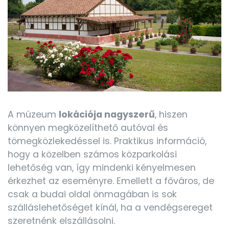
A múzeum
lokációja nagyszerű
, hiszen
könnyen megközelíthető autóval és
tömegközlekedéssel is. Praktikus információ,
hogy a közelben számos közparkolási
lehetőség van, így mindenki kényelmesen
érkezhet az eseményre. Emellett a főváros, de
csak a budai oldal önmagában is sok
szálláslehetőséget kínál, ha a vendégsereget
szeretnénk elszállásolni.