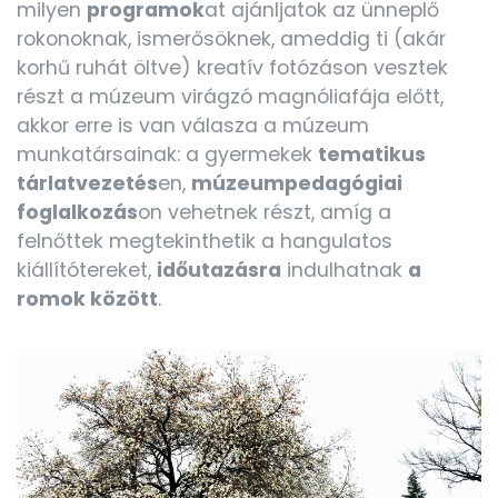
milyen
programok
at ajánljatok az ünneplő
rokonoknak, ismerősöknek, ameddig ti (akár
korhű ruhát öltve) kreatív fotózáson vesztek
részt a múzeum virágzó magnóliafája előtt,
akkor erre is van válasza a múzeum
munkatársainak: a gyermekek
tematikus
tárlatvezetés
en,
múzeumpedagógiai
foglalkozás
on vehetnek részt, amíg a
felnőttek megtekinthetik a hangulatos
kiállítótereket,
időutazásra
indulhatnak
a
romok között
.