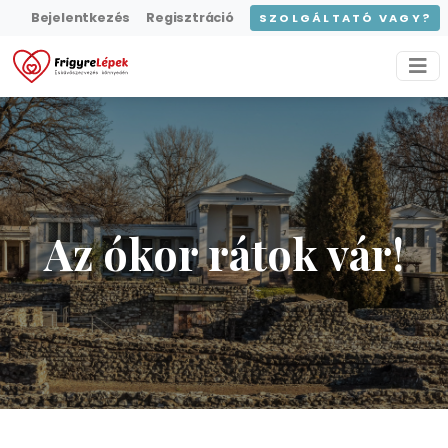
Bejelentkezés
Regisztráció
SZOLGÁLTATÓ VAGY?
Az ókor rátok vár!