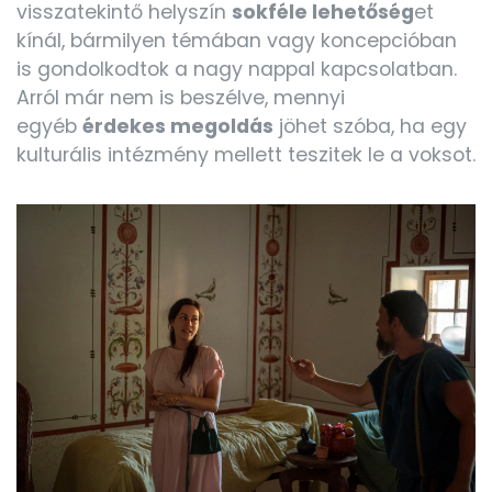
visszatekintő
helyszín
sokféle lehetőség
et
kínál, bármilyen témában vagy koncepcióban
is gondolkodtok a nagy nappal kapcsolatban.
Arról már nem is beszélve, mennyi
egyéb
érdekes megoldás
jöhet szóba, ha egy
kulturális intézmény mellett teszitek le a voksot.