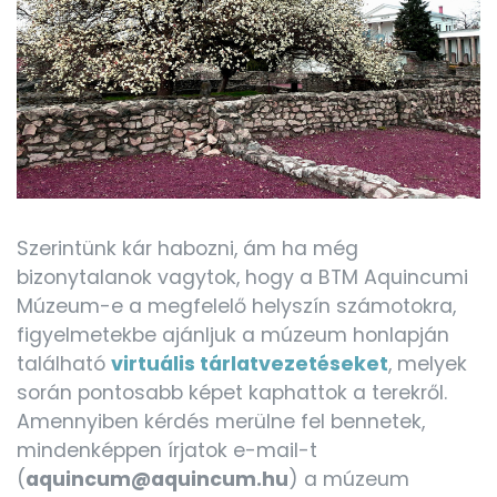
Szerintünk kár habozni, ám ha még
bizonytalanok vagytok, hogy a BTM Aquincumi
Múzeum-e a megfelelő helyszín számotokra,
figyelmetekbe ajánljuk a múzeum honlapján
található
virtuális tárlatvezetéseket
, melyek
során pontosabb képet kaphattok a terekről.
Amennyiben kérdés merülne fel bennetek,
mindenképpen írjatok e-mail-t
(
aquincum@aquincum.hu
) a múzeum