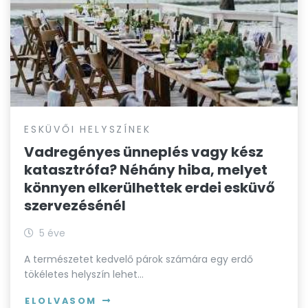
ESKÜVŐI HELYSZÍNEK
Vadregényes ünneplés vagy kész
katasztrófa? Néhány hiba, melyet
könnyen elkerülhettek erdei esküvő
szervezésénél
5 éve
A természetet kedvelő párok számára egy erdő
tökéletes helyszín lehet…
ELOLVASOM