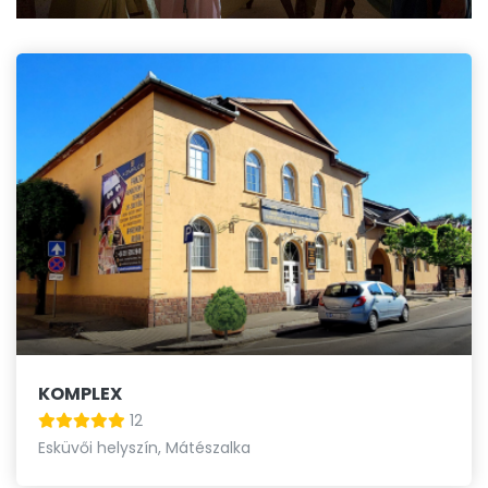
KOMPLEX
12
Esküvői helyszín, Mátészalka