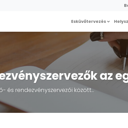
B
Esküvőtervezés
Helys
ezvényszervezők az e
- és rendezvényszervezői között...