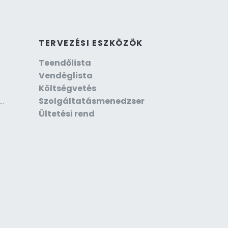
TERVEZÉSI ESZKÖZÖK
Teendőlista
Vendéglista
Költségvetés
küvő- és rendezvényszervező
Szolgáltatásmenedzser
Ültetési rend