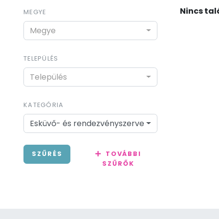
Nincs talá
MEGYE
Megye
TELEPÜLÉS
Település
KATEGÓRIA
Esküvő- és rendezvényszervező
SZŰRÉS
TOVÁBBI
SZŰRŐK