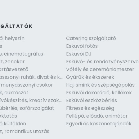
LGÁLTATÓK
ői helyszín
Catering szolgáltató
s
Esküvői fotós
s, cinematográfus
Esküvői DJ
z, zenekar
Es
artásvezető
Vőfély és ceremóniamester
Menyasszonyi ruhák, divat és kiegészítők
Gyűrűk és ékszerek
, menyasszonyi csokor
Haj, smink és szépségápolás
k, cukrászat
Esküvői dekoráció, kellékek
Meghívókészítés, kreatív szakember
Esküvői eszközbérlés
bérlés, sofőrszolgálat
Fitness és egészség
ktatás
Fellépő, előadó, animátor
ő külföldön
Egyedi és köszönetajándék
t, romantikus utazás