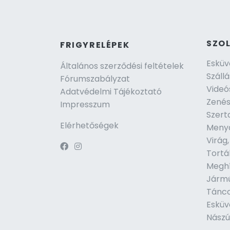
SZO
FRIGYRELÉPEK
Esküv
Általános szerződési feltételek
Szállá
Fórumszabályzat
Videó
Adatvédelmi Tájékoztató
Zenés
Impresszum
Szert
Elérhetőségek
Virág
Tortá
Jármű
Tánco
Esküv
Nászú