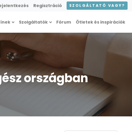
ejelentkezés
Regisztráció
SZOLGÁLTATÓ VAGY?
zínek
Szolgáltatók
Fórum
Ötletek és inspirációk
gész országban