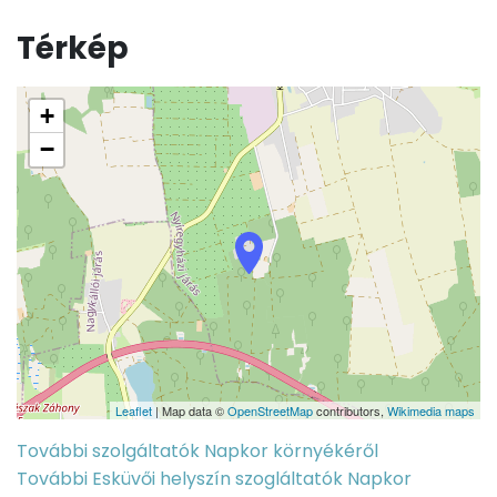
Térkép
+
−
Leaflet
| Map data ©
OpenStreetMap
contributors,
Wikimedia maps
További szolgáltatók Napkor környékéről
További Esküvői helyszín szogláltatók Napkor