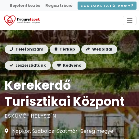
Bejelentkezés
Regisztráció
SZOLGÁLTATÓ VAGY?
Telefonszám
Térkép
Weboldal
Leszerződtünk
Kedvenc
Kerekerdő
Turisztikai Központ
ESKÜVŐI HELYSZÍN
Napkor, Szabolcs-Szatmár-Bereg megye