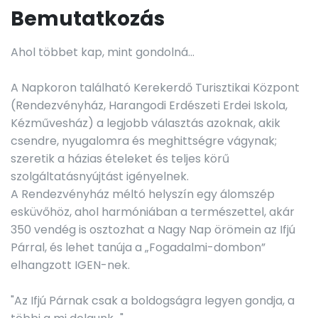
Bemutatkozás
Ahol többet kap, mint gondolná…
A Napkoron található Kerekerdő Turisztikai Központ
(Rendezvényház, Harangodi Erdészeti Erdei Iskola,
Kézművesház) a legjobb választás azoknak, akik
csendre, nyugalomra és meghittségre vágynak;
szeretik a házias ételeket és teljes körű
szolgáltatásnyújtást igényelnek.
A Rendezvényház méltó helyszín egy álomszép
esküvőhöz, ahol harmóniában a természettel, akár
350 vendég is osztozhat a Nagy Nap örömein az Ifjú
Párral, és lehet tanúja a „Fogadalmi-dombon”
elhangzott IGEN-nek.
"Az Ifjú Párnak csak a boldogságra legyen gondja, a