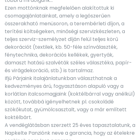
többi a mi dolgunk…"
Ezen mottónknak megfelelően alakítottuk ki
csomagajánlatainkat, amely a legószerűen
összerakható menüsoron, a terembérleti díjon, a
terítési költségeken, minőségi szervizkészleten, a
teljes szerviz-személyzet díján felül teljes körű
dekorációt (textilek, kb. 50-féle színválaszték,
fénytechnika, dekorációs kellékek, gyertyák,
damaszt hatású szalvéták széles választéka, papír-
és virágdekoráció, stb.) is tartalmaz.
Ifjú Párjaink italajánlatunkban választhatnak a
kedvezményes árú, fogyasztáson alapuló vagy a
korlátlan italcsomagjaink (koktélbárral vagy anélkül)
között, továbbá igényelhetnek pl. csokoládé
szökőkutat, gyümölcsasztalt, vagy a már említett
koktélbárt.
A vendéglátásban szerzett 25 éves tapasztalatunk, a
Napkelte Panziónk neve a garancia, hogy az ételekre