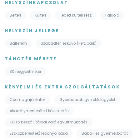
HELYSZÍNKAPCSOLAT
Beltéri
Kültéri
Fedett kültéri rész
Parkoló
HELYSZÍN JELLEGE
Bálterem
Szabadtéri esküvő (kert, park)
TÁNCTÉR MÉRETE
30 négyzetméter
KÉNYELMI ÉS EXTRA SZOLGÁLTATÁSOK
Csomagajánlatok
Gyereksarok, gyerekfelügyelet
Akadálymentesített közlekedés
Külső beszállítókkal való együttműködés
Eszközbérlés(ek) lebonyolítása
Baba- és gyermekbarát