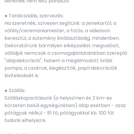
senkinek nem lesz panasza.
● Tanácsadás, szervezés:
Ha szeretnék, szívesen segítünk: a zenekartól, a
vőfély/ceremóniamester, a fotós, a videóson
keresztül, a sütemény kiválasztásáig, mindenben.
Dekoratőrünk bármilyen elképzelést megvalósít,
vállaljuk nemcsak a csomagajánlatainkban szereplő
"alapdekoráció", hanem a megálmodott óriási
pompa, a csokrok, kiegészítők, papírdekorációk
kivitelezését is.
● Szállás:
Szálláskapacitásunk (a helyszínen és 3 km-es
körzeten belüli egységünkben) alap esetben - azaz
pótágyak nélkül - 81 fő, pótágyakkal kb. 100 főt
tudunk elhelyezni.