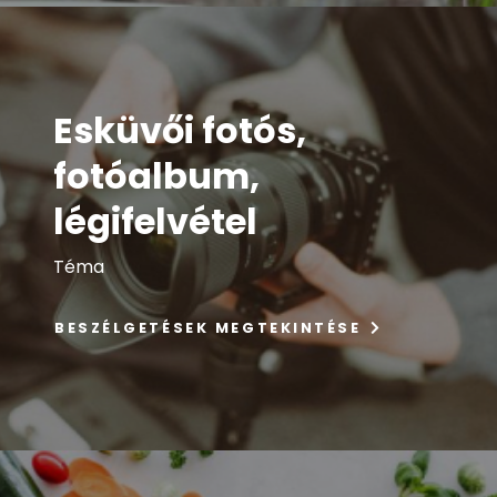
Esküvői fotós,
fotóalbum,
légifelvétel
Téma
BESZÉLGETÉSEK MEGTEKINTÉSE