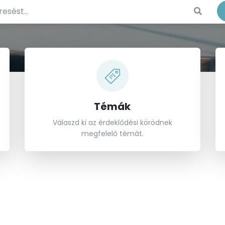
Kezdd 
Témák
Válaszd ki az érdeklődési körödnek
megfelelő témát.