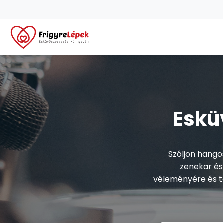
Eskü
Szóljon hango
zenekar és 
véleményére és ta