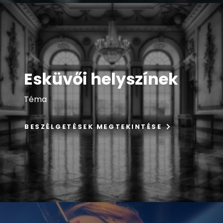
Esküvői helyszínek
Téma
BESZÉLGETÉSEK MEGTEKINTÉSE