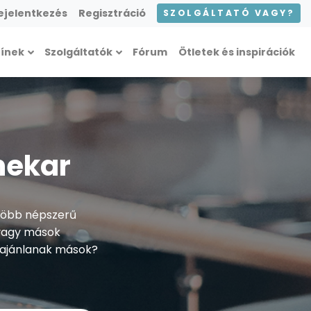
ejelentkezés
Regisztráció
SZOLGÁLTATÓ VAGY?
zínek
Szolgáltatók
Fórum
Ötletek és inspirációk
nekar
 Több népszerű
i vagy mások
t ajánlanak mások?