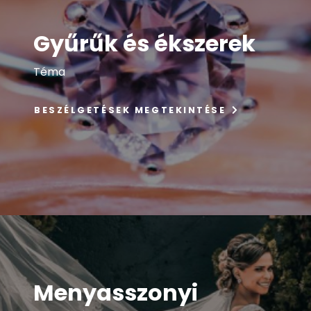
Gyűrűk és ékszerek
Téma
BESZÉLGETÉSEK MEGTEKINTÉSE
Menyasszonyi