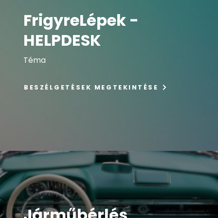
FrigyreLépek -
HELPDESK
Téma
BESZÉLGETÉSEK MEGTEKINTÉSE
Járműbérlés,