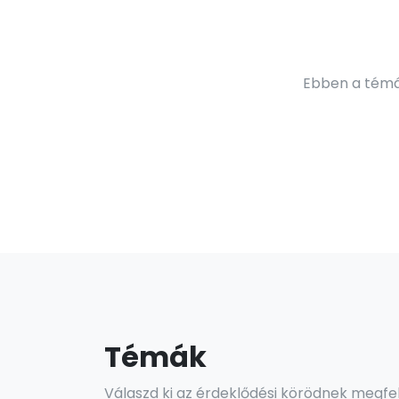
Ebben a témáb
Témák
Válaszd ki az érdeklődési körödnek megfe