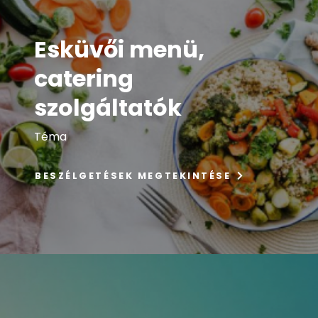
Esküvői menü,
catering
szolgáltatók
Téma
BESZÉLGETÉSEK MEGTEKINTÉSE