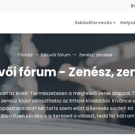
B
Esküvőtervezés
Helys
Főoldal
Esküvői fórum
Zenész, zenekar
vői fórum - Zenész, ze
san az ének! Természetesen a megfelelő zenei alappal.
zenész közül választhatsz az itthoni kínálatból. Kíváncs
pasztalataira? Mit tarts szem előtt a keresés során? Ki
Bármilyen kérdésre is keresed a választ, tedd fel bátran!