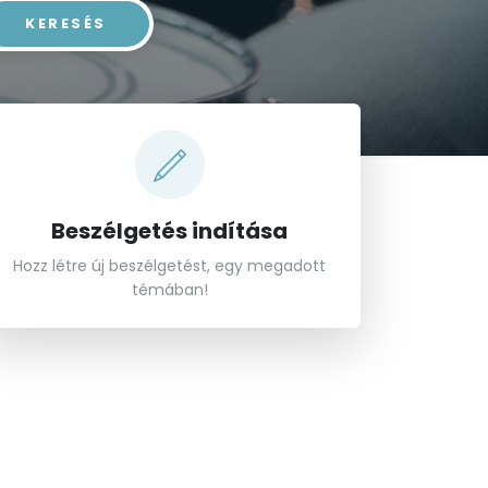
el a keresést...
KERESÉS
Beszélgetés indítása
Hozz létre új beszélgetést, egy megadott
témában!