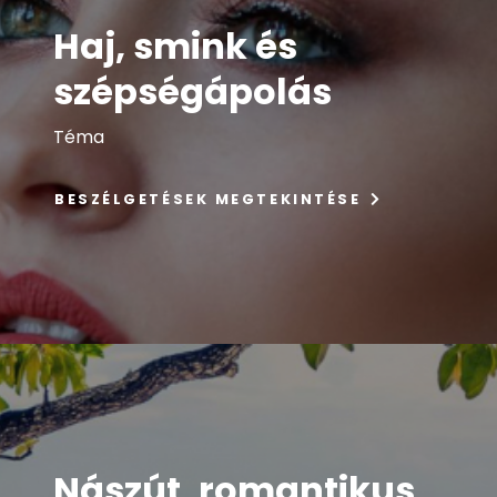
Haj, smink és
szépségápolás
Téma
BESZÉLGETÉSEK MEGTEKINTÉSE
Nászút, romantikus