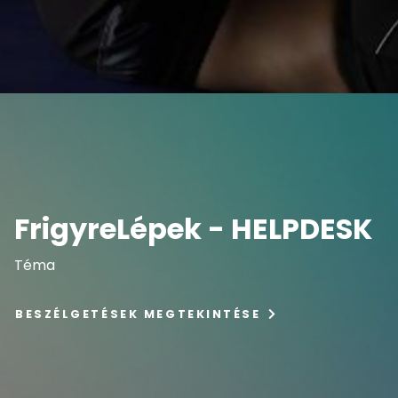
FrigyreLépek - HELPDESK
Téma
BESZÉLGETÉSEK MEGTEKINTÉSE