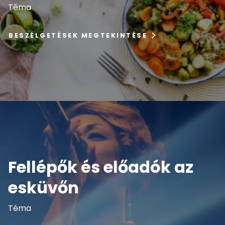
Téma
BESZÉLGETÉSEK MEGTEKINTÉSE
Fellépők és előadók az
esküvőn
Téma