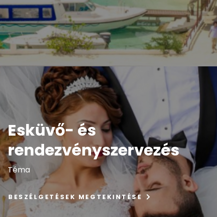
Esküvő- és
rendezvényszervezés
Téma
BESZÉLGETÉSEK MEGTEKINTÉSE