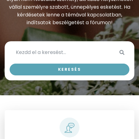
vállal személyre szabott, ünnepélyes esketést. Ha
kérdésetek lenne a témával kapcsolatban,
indítsatok beszélgetést a fórumon!
Kezdd 
KERESÉS