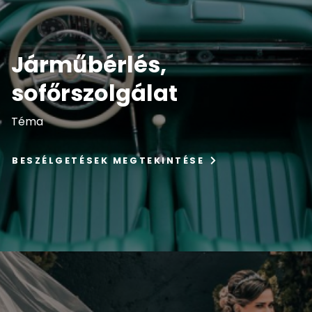
Járműbérlés,
sofőrszolgálat
Téma
BESZÉLGETÉSEK MEGTEKINTÉSE