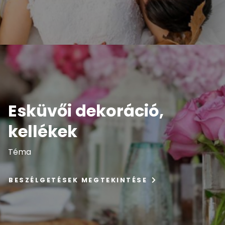
Esküvői dekoráció,
kellékek
Téma
BESZÉLGETÉSEK MEGTEKINTÉSE