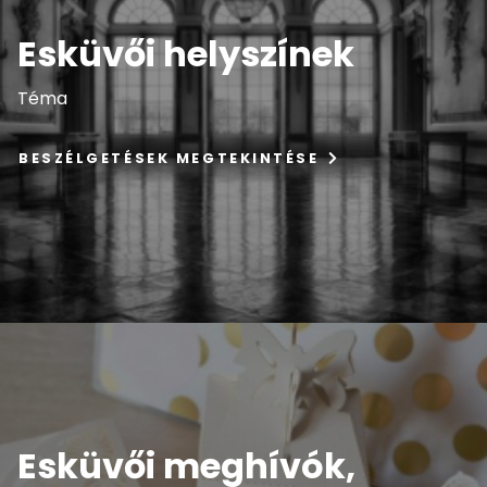
Esküvői helyszínek
Téma
BESZÉLGETÉSEK MEGTEKINTÉSE
Esküvői meghívók,