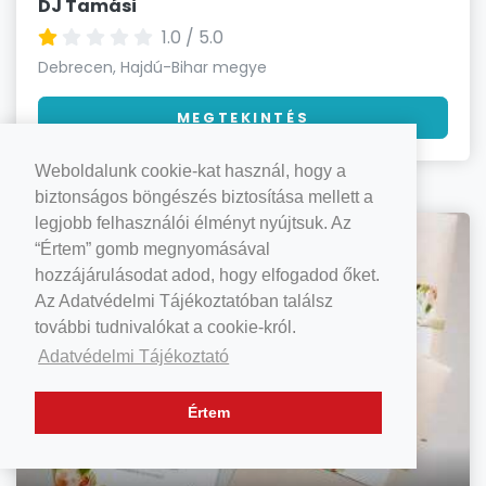
DJ Tamási
1.0 / 5.0
Debrecen, Hajdú-Bihar megye
MEGTEKINTÉS
Weboldalunk cookie-kat használ, hogy a
biztonságos böngészés biztosítása mellett a
legjobb felhasználói élményt nyújtsuk. Az
Meghívókészítés, kreatív szakember
“Értem” gomb megnyomásával
hozzájárulásodat adod, hogy elfogadod őket.
Az Adatvédelmi Tájékoztatóban találsz
további tudnivalókat a cookie-król.
Adatvédelmi Tájékoztató
Értem