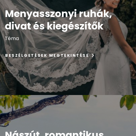
Menyasszonyi ruhák,
divat és kiegészítők
Téma
BESZÉLGETÉSEK MEGTEKINTÉSE
Nászút, romantikus