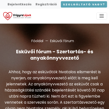
Bejelentkezés
Regisztráció
SZOLGÁLTATÓ VAGY?
Főoldal
Esküvői fórum
Esküvői fórum - Szertartás- és
anyakönnyvvezető
Ahhoz, hogy az esküvőtök hivatalos elismerést is
nyerjen, az anyakönyvvezető előtt is meg kell
jelennetek. Az anyakönyvvezető az esküvőt csak a
házasságkötési szándék bejelentését követő 30 nap
utáni napra tűzheti ki. Nem árt ezt is figyelembe
vennetek a szervezés során. A szertartásvezető egy
olyan nem hivatalos személy, aki külső helyszíneken