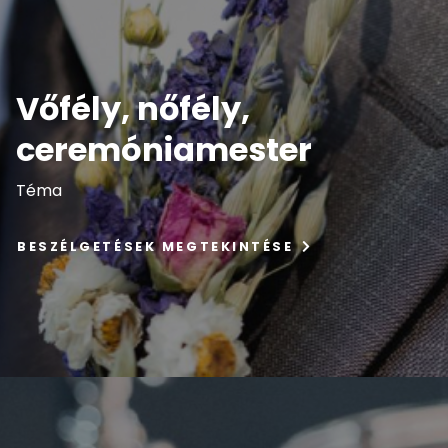
Vőfély, nőfély,
ceremóniamester
Téma
BESZÉLGETÉSEK MEGTEKINTÉSE