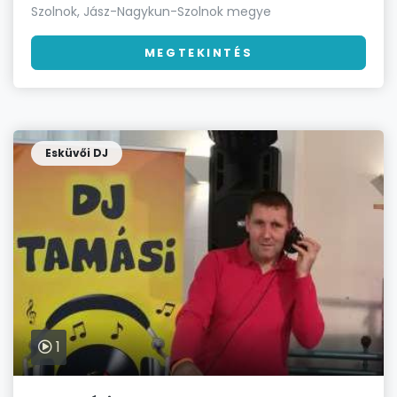
Szolnok, Jász-Nagykun-Szolnok megye
MEGTEKINTÉS
Esküvői DJ
1