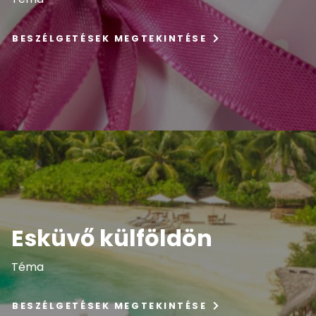
BESZÉLGETÉSEK MEGTEKINTÉSE
Esküvő külföldön
Téma
BESZÉLGETÉSEK MEGTEKINTÉSE