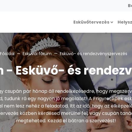
B
Esküvőtervezés
Helys
Főoldal
Esküvői fórum
Esküvő- és rendezvényszervezés
m - Esküvő- és rendez
agy csupán pár hónap áll rendelkezésedre, hogy megszer
, tudunk rá egy nagyon jó megoldást! A FrigyreLépek es
l nem lesz nehéz a feladatod. Itt az idő, hogy az elképze
szervezés közben kérdésed merülne fel, vagy csupán tanács
megteheted. Kezdd el bátran a szervezést!