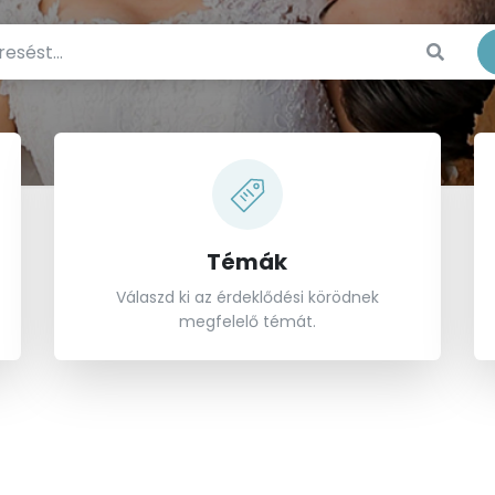
Kezdd 
Témák
Válaszd ki az érdeklődési körödnek
megfelelő témát.