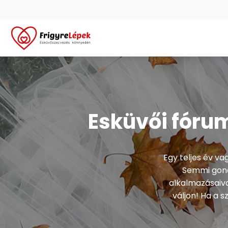
Esküvői fóru
Egy teljes év v
Semmi gond
alkalmazásaiva
váljon! Ha a 