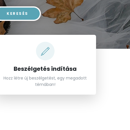
el a keresést...
KERESÉS
Beszélgetés indítása
Hozz létre új beszélgetést, egy megadott
témában!