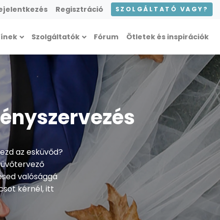
ejelentkezés
Regisztráció
SZOLGÁLTATÓ VAGY?
zínek
Szolgáltatók
Fórum
Ötletek és inspirációk
vényszervezés
vezd az esküvőd?
küvőtervező
lésed valósággá
ot kérnél, itt