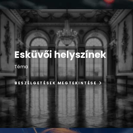
Esküvői helyszínek
Téma
BESZÉLGETÉSEK MEGTEKINTÉSE