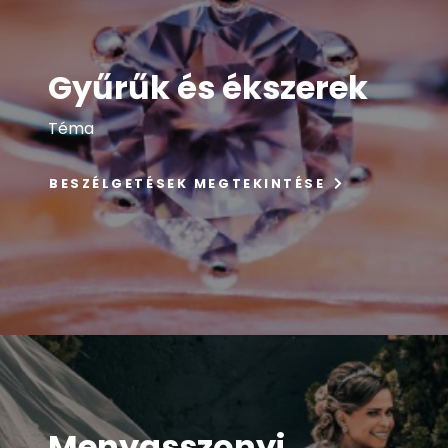
Gyűrűk és ékszerek
Téma
BESZÉLGETÉSEK MEGTEKINTÉSE
Menyasszonyi