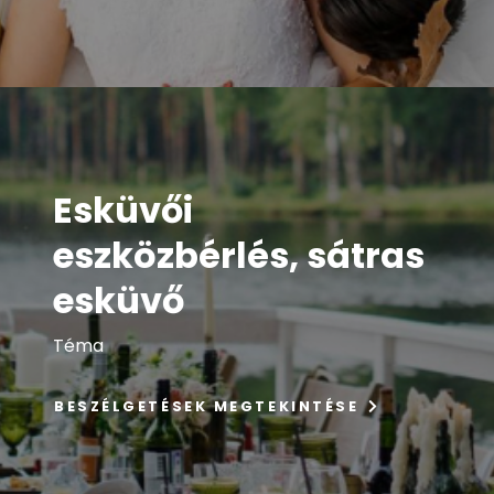
Esküvői
eszközbérlés, sátras
esküvő
Téma
BESZÉLGETÉSEK MEGTEKINTÉSE