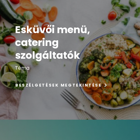
Esküvői menü,
catering
szolgáltatók
Téma
BESZÉLGETÉSEK MEGTEKINTÉSE