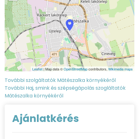
Leaflet
| Map data ©
OpenStreetMap
contributors,
Wikimedia maps
További szolgáltatók Mátészalka környékéről
További Haj, smink és szépségápolás szogláltatók
Mátészalka környékéről
Ajánlatkérés