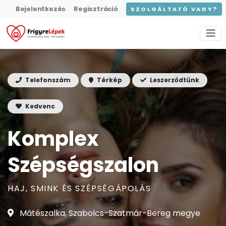
Bejelentkezés
Regisztráció
SZOLGÁLTATÓ VAGY?
Telefonszám
Térkép
Leszerződtünk
Kedvenc
Komplex
Szépségszalon
HAJ, SMINK ÉS SZÉPSÉGÁPOLÁS
Mátészalka, Szabolcs-Szatmár-Bereg megye