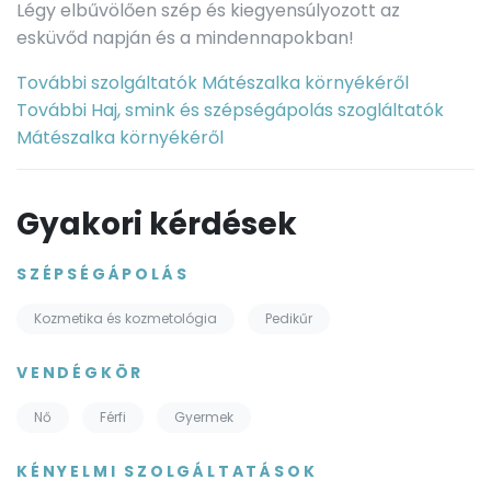
Légy elbűvölően szép és kiegyensúlyozott az
esküvőd napján és a mindennapokban!
További szolgáltatók Mátészalka környékéről
További Haj, smink és szépségápolás szogláltatók
Mátészalka környékéről
Gyakori kérdések
SZÉPSÉGÁPOLÁS
Kozmetika és kozmetológia
Pedikűr
VENDÉGKÖR
Nő
Férfi
Gyermek
KÉNYELMI SZOLGÁLTATÁSOK