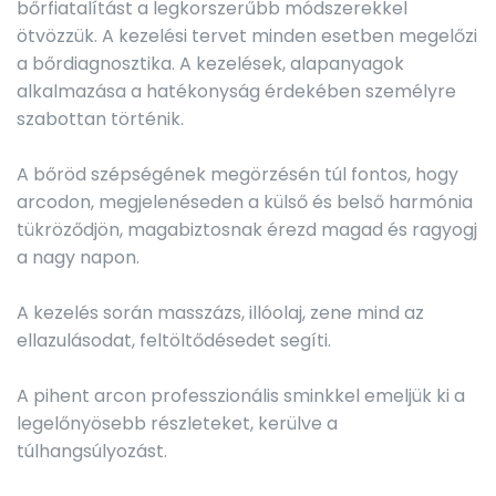
bőrfiatalítást a legkorszerűbb módszerekkel
ötvözzük. A kezelési tervet minden esetben megelőzi
a bőrdiagnosztika. A kezelések, alapanyagok
alkalmazása a hatékonyság érdekében személyre
szabottan történik.
A bőröd szépségének megörzésén túl fontos, hogy
arcodon, megjelenéseden a külső és belső harmónia
tükröződjön, magabiztosnak érezd magad és ragyogj
a nagy napon.
A kezelés során masszázs, illóolaj, zene mind az
ellazulásodat, feltöltődésedet segíti.
A pihent arcon professzionális sminkkel emeljük ki a
legelőnyösebb részleteket, kerülve a
túlhangsúlyozást.