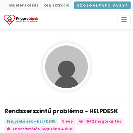
Bejelentkezés
Regisztráció
SZOLGÁLTATÓ VAGY?
Rendszerszintű probléma - HELPDESK
FrigyreLépek - HELPDESK
5 éve
1642 megtekintés
1
hozzászólás, legutóbb 4 éve