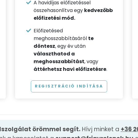
A havidíjas előfizetéssel
összehasonlítva egy
kedvezőbb
előfizetési mód.
Előfizetésed
meghosszabbításáról
te
döntesz
, egy év után
választhatod a
meghosszabbítást
, vagy
áttérhetsz havi előfizetésre
.
REGISZTRÁCIÓ INDÍTÁSA
lszolgálat örömmel segít.
Hívj minket a
+36 2