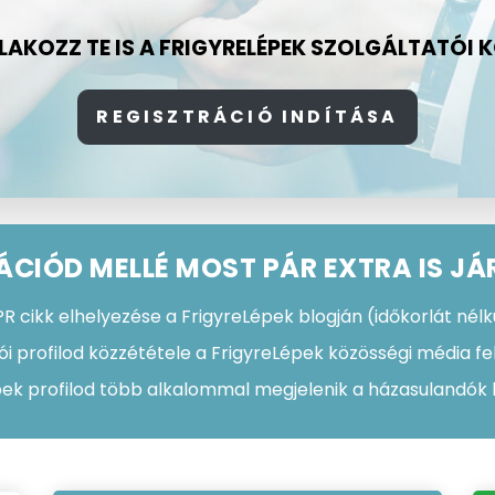
AKOZZ TE IS A FRIGYRELÉPEK SZOLGÁLTATÓI 
REGISZTRÁCIÓ INDÍTÁSA
ÁCIÓD MELLÉ MOST PÁR EXTRA IS JÁ
R cikk elhelyezése a FrigyreLépek blogján (időkorlát nélk
ói profilod közzététele a FrigyreLépek közösségi média fel
pek profilod több alkalommal megjelenik a házasulandók h