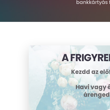
bankkártyás f
A FRIGYRE
Kezdd az el
Havi vagy 
árenged