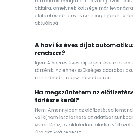
történő csomagra. Ha előzőleg éves előfize
oldalra, amelynek költsége már levonásra 
előfizetésed az éves csomag lejárata utá
aktuálissá.
A havi és éves díjat automatiku
rendszer?
Igen. A havi és éves díj teljesítése mind
történik. Az ehhez szükséges adatokat cs
megadnod a regisztrációd során.
Ha megszüntetem az előfizetése
törlésre kerül?
Nem. Amennyiben az előfizetésed lemondta
válik(nem lesz látható az adatbázisunkba
visszatérsz, az oldaladon minden változat
újra aktívvá tehetsz.