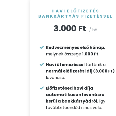
HAVI ELŐFIZETÉS
BANKKÁRTYÁS FIZETÉSSEL
3.000 Ft
/ hó
Kedvezményes első hónap
,
melynek összege
1.000 Ft
.
Havi ütemezéssel
történik a
normál előfizetési díj (3.000 Ft)
levonása.
Előfizetésed havi díja
automatikusan levonásra
kerül a bankkártyádról
, így
további teendőd nincs vele.