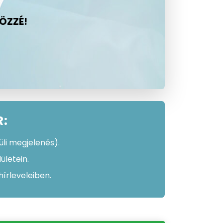
KÖZZÉ!
R:
üli megjelenés).
ületein.
írleveleiben.