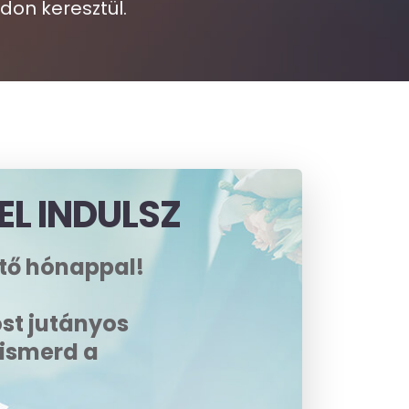
don keresztül.
EL INDULSZ
tő hónappal!
st jutányos
ismerd a