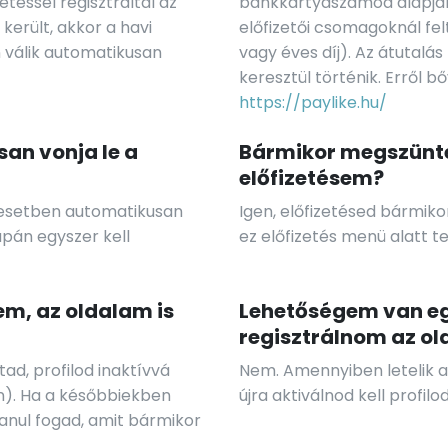
téssel regisztráltál az
bankkártyaszámod alapján
került, akkor a havi
előfizetői csomagoknál fel
n válik automatikusan
vagy éves díj). Az átutalá
keresztül történik. Erről 
https://paylike.hu/
san vonja le a
Bármikor megszünte
előfizetésem?
en esetben automatikusan
Igen, előfizetésed bármiko
upán egyszer kell
ez előfizetés menü alatt 
m, az oldalam is
Lehetőségem van egy
regisztrálnom az ol
d, profilod inaktívvá
Nem. Amennyiben letelik a
n). Ha a későbbiekben
újra aktiválnod kell profil
lanul fogad, amit bármikor