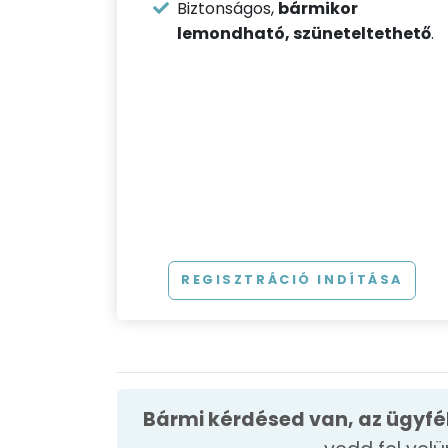
Biztonságos,
bármikor
lemondható, szüneteltethető
.
REGISZTRÁCIÓ INDÍTÁSA
Bármi kérdésed van, az ügyfé