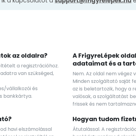
ünk a kapcsolatot a
support@frigyrelepek.hu
e
atok az oldalra?
A FrigyreLépek olda
adataimat és a tar
ételt a regisztrációhoz.
 adatra van szükséged,
Nem. Az oldal nem végez vi
Minden szolgáltató saját f
s/vállalkozói és
az is beletartozik, hogy a
s bankkártya.
valósak, a szolgáltatást b
frissek és nem tartalmazna
ató?
Hogyan tudom fizetn
tod havi elszámolással
Átutalással. A regisztráci