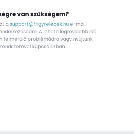
tségre van szükségem?
tot a
support@frigyrelepek.hu
e-mail
rendelkezésedre. A lehető legrövidebb idő
en felmerülő problémádra vagy nyújtunk
 rendszerével kapcsolatban.