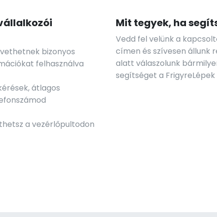
vállalkozói
Mit tegyek, ha segí
Vedd fel velünk a kapcsol
címen és szívesen állunk 
követhetnek bizonyos
alatt válaszolunk bármily
rmációkat felhasználva
segítséget a FrigyreLépek
kérések, átlagos
elefonszámod
thetsz a vezérlőpultodon