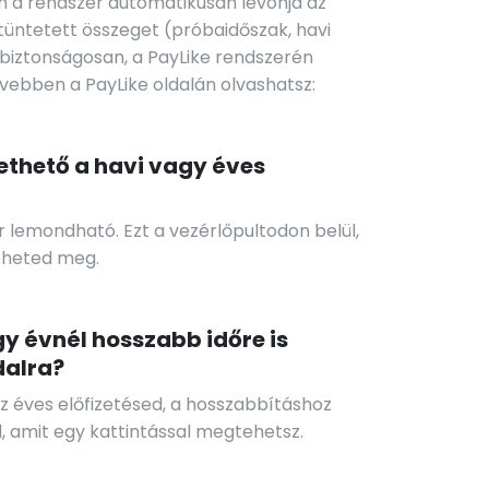
 a rendszer automatikusan levonja az
tüntetett összeget (próbaidőszak, havi
s biztonságosan, a PayLike rendszerén
bővebben a PayLike oldalán olvashatsz:
thető a havi vagy éves
r lemondható. Ezt a vezérlőpultodon belül,
teheted meg.
 évnél hosszabb időre is
dalra?
z éves előfizetésed, a hosszabbításhoz
od, amit egy kattintással megtehetsz.