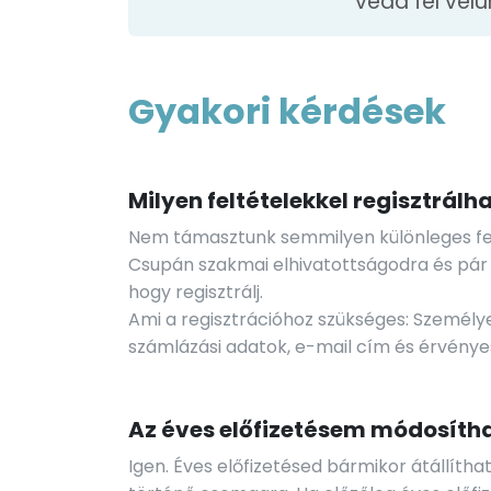
vedd fel vel
Gyakori kérdések
Milyen feltételekkel regisztrálh
Nem támasztunk semmilyen különleges felt
Csupán szakmai elhivatottságodra és pár
hogy regisztrálj.
Ami a regisztrációhoz szükséges: Személye
számlázási adatok, e-mail cím és érvénye
Az éves előfizetésem módosíth
Igen. Éves előfizetésed bármikor átállítha