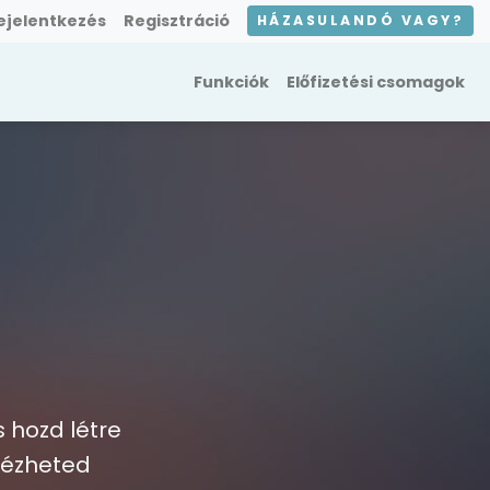
ejelentkezés
Regisztráció
HÁZASULANDÓ VAGY?
Funkciók
Előfizetési csomagok
 hozd létre
ntézheted