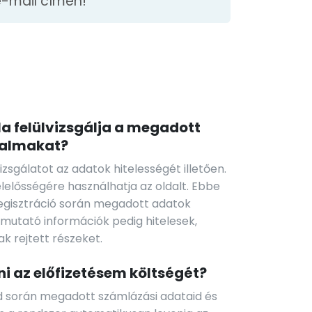
-mail címen!
la felülvizsgálja a megadott
talmakat?
zsgálatot az adatok hitelességét illetően.
elelősségére használhatja az oldalt. Ebbe
 regisztráció során megadott adatok
emutató információk pedig hitelesek,
k rejtett részeket.
i az előfizetésem költségét?
ód során megadott számlázási adataid és