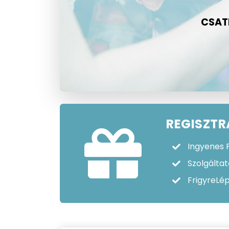
CSATL
REGISZTR
Ingyenes P
Szolgáltat
FrigyreLé