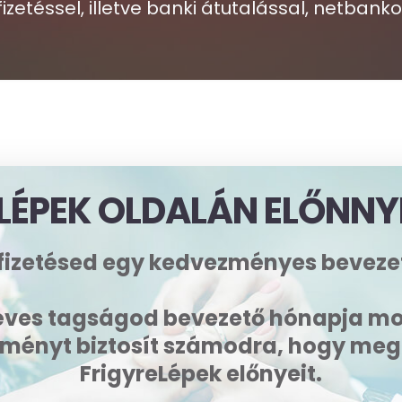
izetéssel, illetve banki átutalással, netbanko
LÉPEK OLDALÁN ELŐNNY
őfizetésed egy kedvezményes beveze
éves tagságod bevezető hónapja mo
ményt biztosít számodra, hogy meg
FrigyreLépek előnyeit.