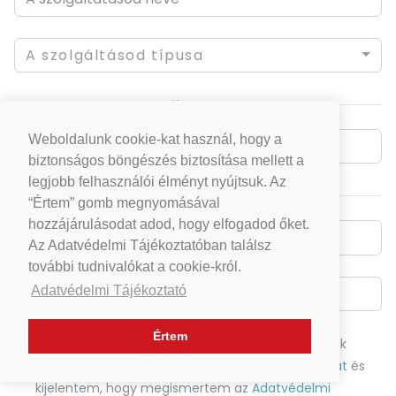
A szolgáltásod típusa
Weboldalunk cookie-kat használ, hogy a
biztonságos böngészés biztosítása mellett a
legjobb felhasználói élményt nyújtsuk. Az
“Értem” gomb megnyomásával
hozzájárulásodat adod, hogy elfogadod őket.
Az Adatvédelmi Tájékoztatóban találsz
további tudnivalókat a cookie-król.
Adatvédelmi Tájékoztató
Értem
A regisztrációval önként elfogadom a FrigyreLépek
Általános Szerződési Feltételét
,
Fórumszabályzatát
és
kijelentem, hogy megismertem az
Adatvédelmi